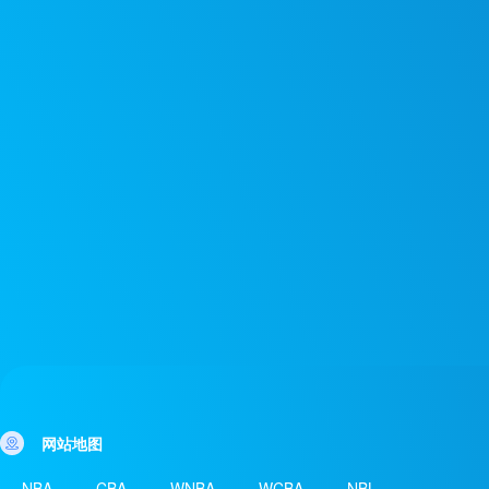
网站地图
NBA
CBA
WNBA
WCBA
NBL