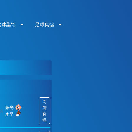
篮球集锦
足球集锦
高
阳光
清
A
水星
直
播