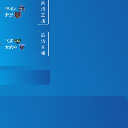
高
神秘人
清
A
梦想
直
播
高
飞翼
清
A
女武神
直
播