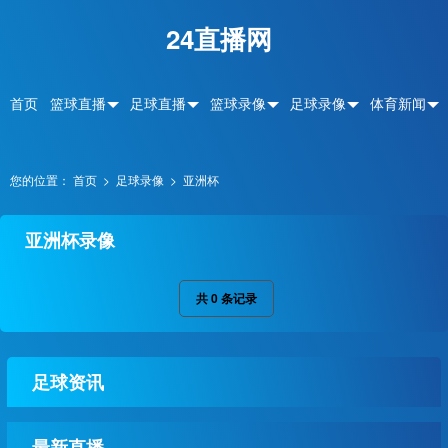
24直播网
首页
篮球直播
足球直播
篮球录像
足球录像
体育新闻
您的位置：
首页
>
足球录像
>
亚洲杯
亚洲杯录像
共
0
条记录
足球资讯
最新直播