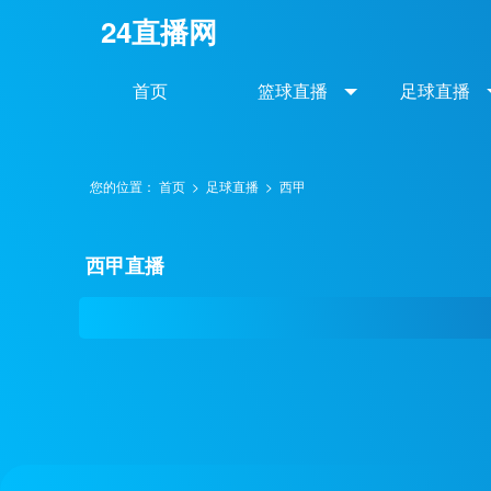
24直播网
首页
篮球直播
足球直播
您的位置：
首页
>
足球直播
>
西甲
西甲直播