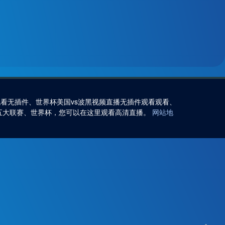
观看无插件、世界杯美国vs波黑视频直播无插件观看观看、
、五大联赛、世界杯，您可以在这里观看高清直播。
网站地