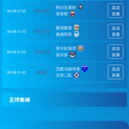
阿尔瓦塞特
高清
球会友谊
08-08 01:00
埃登斯
直播
斯塔图里
高清
球会友谊
08-08 01:00
奥德阿库
直播
阿卡松海湾
高清
球会友谊
08-08 01:00
波尔多
直播
艾默当踢球者
高清
德地区
08-08 01:00
汉堡二队
直播
足球集锦