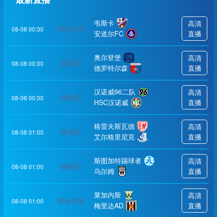
韦斯卡
高清
球会友谊
08-08 00:30
安道尔FC
直播
奥尔登堡
高清
德地区
08-08 00:30
德罗特尔森
直播
汉诺威96二队
高清
德地区
08-08 00:30
HSC汉诺威
直播
格雷夫斯瓦德
高清
德地区
08-08 01:00
艾尔格里尼克
直播
斯图加特踢球者
高清
德地区
08-08 01:00
乌尔姆
直播
莱加内斯
高清
球会友谊
08-08 01:00
梅里达AD
直播