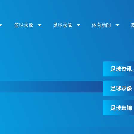
篮球录像
足球录像
体育新闻
足球资讯
足球录像
足球集锦