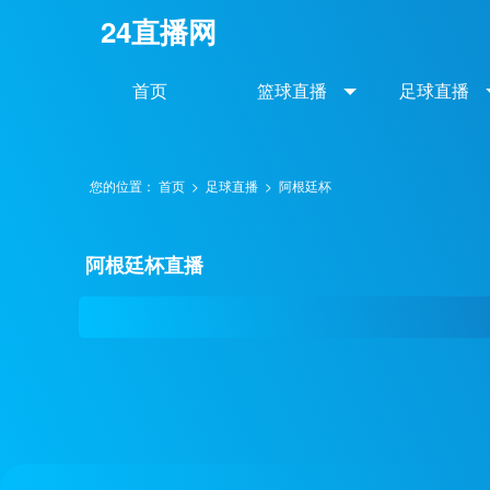
24直播网
首页
篮球直播
足球直播
您的位置：
首页
>
足球直播
>
阿根廷杯
阿根廷杯直播