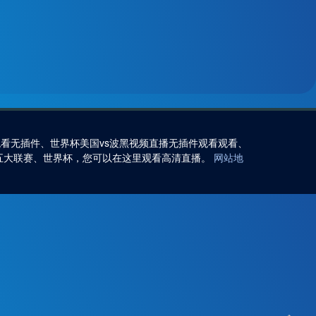
观看无插件、世界杯美国vs波黑视频直播无插件观看观看、
、五大联赛、世界杯，您可以在这里观看高清直播。
网站地