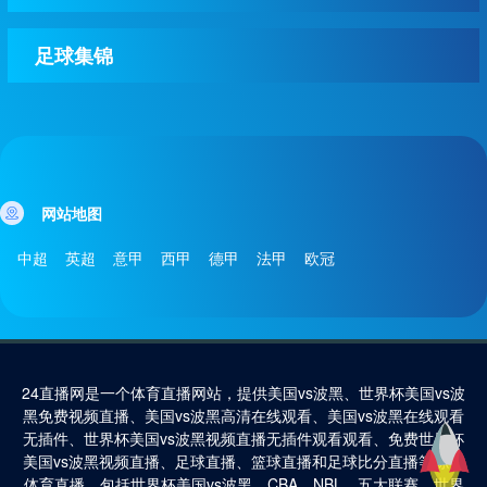
足球集锦
网站地图
中超
英超
意甲
西甲
德甲
法甲
欧冠
24直播网是一个体育直播网站，提供美国vs波黑、世界杯美国vs波
黑免费视频直播、美国vs波黑高清在线观看、美国vs波黑在线观看
无插件、世界杯美国vs波黑视频直播无插件观看观看、免费世界杯
美国vs波黑视频直播、足球直播、篮球直播和足球比分直播等综合
体育直播，包括世界杯美国vs波黑、CBA、NBL、五大联赛、世界