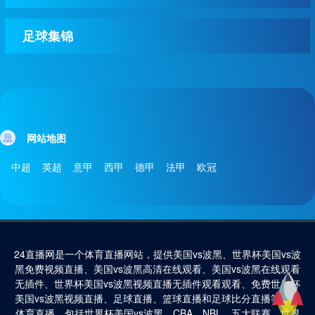
足球集锦
网站地图
中超
英超
意甲
西甲
德甲
法甲
欧冠
24直播网是一个体育直播网站，提供美国vs波黑、世界杯美国vs波
黑免费视频直播、美国vs波黑高清在线观看、美国vs波黑在线观看
无插件、世界杯美国vs波黑视频直播无插件观看观看、免费世界杯
美国vs波黑视频直播、足球直播、篮球直播和足球比分直播等综合
体育直播，包括世界杯美国vs波黑、CBA、NBL、五大联赛、世界