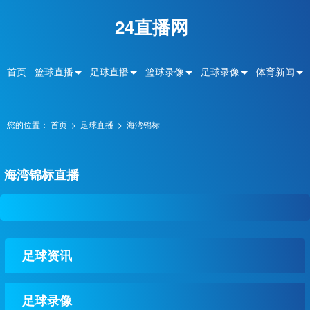
24直播网
首页
篮球直播
足球直播
篮球录像
足球录像
体育新闻
您的位置：
首页
>
足球直播
>
海湾锦标
海湾锦标直播
足球资讯
足球录像