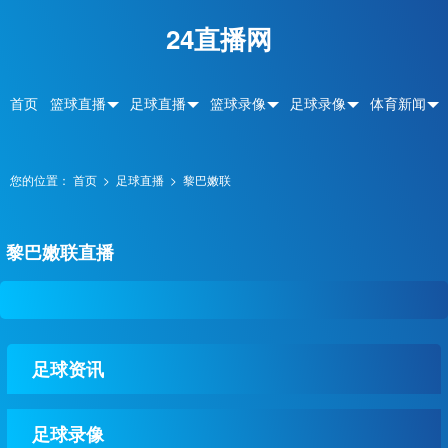
24直播网
首页
篮球直播
足球直播
篮球录像
足球录像
体育新闻
您的位置：
首页
>
足球直播
>
黎巴嫩联
黎巴嫩联直播
足球资讯
足球录像