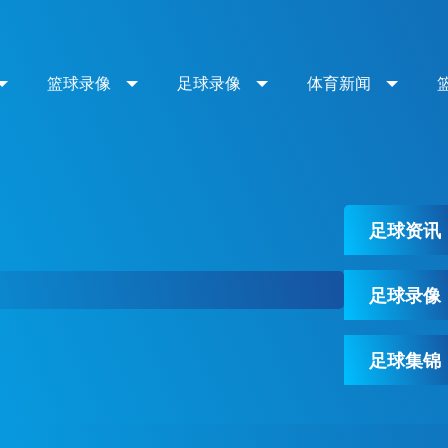
篮球录像
足球录像
体育新闻
足球资讯
足球录像
足球集锦