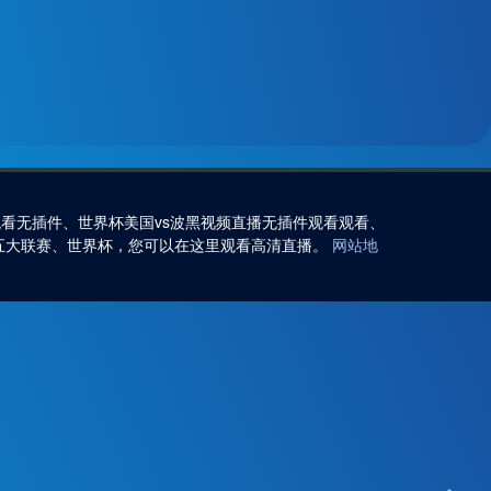
观看无插件、世界杯美国vs波黑视频直播无插件观看观看、
、五大联赛、世界杯，您可以在这里观看高清直播。
网站地