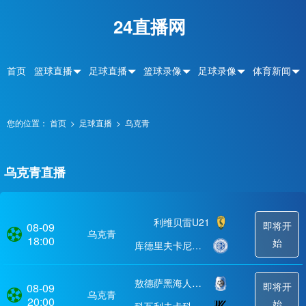
24直播网
首页
篮球直播
足球直播
篮球录像
足球录像
体育新闻
您的位置：
首页
>
足球直播
>
乌克青
乌克青直播
利维贝雷U21
即将开
08-09
乌克青
18:00
始
库德里夫卡尼瓦U21
敖德萨黑海人青年队
即将开
08-09
乌克青
20:00
始