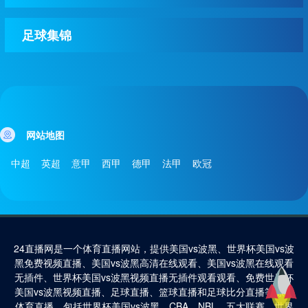
足球集锦
网站地图
中超
英超
意甲
西甲
德甲
法甲
欧冠
24直播网是一个体育直播网站，提供美国vs波黑、世界杯美国vs波
黑免费视频直播、美国vs波黑高清在线观看、美国vs波黑在线观看
无插件、世界杯美国vs波黑视频直播无插件观看观看、免费世界杯
美国vs波黑视频直播、足球直播、篮球直播和足球比分直播等综合
体育直播，包括世界杯美国vs波黑、CBA、NBL、五大联赛、世界