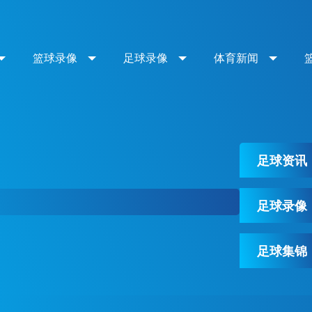
篮球录像
足球录像
体育新闻
足球资讯
足球录像
足球集锦