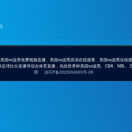
冠
杯美国vs波黑免费视频直播、美国vs波黑高清在线观看、美国vs波黑在线
和足球比分直播等综合体育直播，包括世界杯美国vs波黑、CBA、NBL
图
滇ICP备2023004003号-08