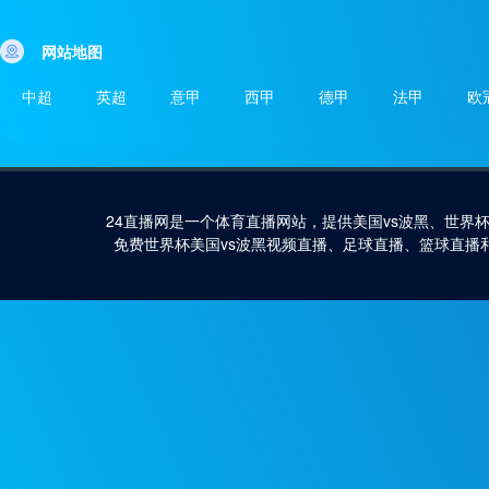
网站地图
中超
英超
意甲
西甲
德甲
法甲
欧
24直播网是一个体育直播网站，提供美国vs波黑、世界
免费世界杯美国vs波黑视频直播、足球直播、篮球直播